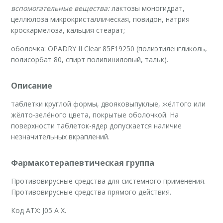
вспомогательные вещества:
лактозы моногидрат,
целлюлоза микрокристаллическая, повидон, натрия
кроскармелоза, кальция стеарат;
оболочка: OPADRY II Clear 85F19250 (полиэтиленгликоль,
полисорбат 80, спирт поливиниловый, тальк).
Описание
таблетки круглой формы, двояковыпуклые, жёлтого или
жёлто-зелёного цвета, покрытые оболочкой. На
поверхности таблеток-ядер допускается наличие
незначительных вкраплений.
Фармакотерапевтичеcкая группа
Противовирусные средства для системного применения.
Противовирусные средства прямого действия.
Код ATХ: J05 A Х.